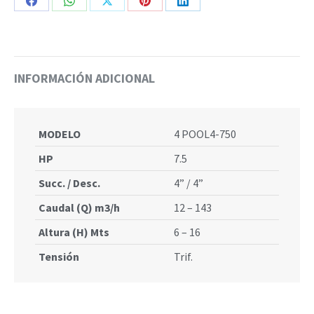
Share
Share
Share
Share
Share
cantidad
on
on
on
on
on
Facebook
WhatsApp
X
Pinterest
LinkedIn
INFORMACIÓN ADICIONAL
MODELO
4 POOL4-750
HP
7.5
Succ. / Desc.
4” / 4”
Caudal (Q) m3/h
12 – 143
Altura (H) Mts
6 – 16
Tensión
Trif.