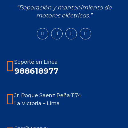
“Reparación y mantenimiento de
motores eléctricos.”
Encuéntranos en:
Facebook
Instagram
Mail
Whatsapp
page
page
page
page
opens
opens
opens
opens
in
in
in
in
Soporte en Línea
new
new
new
new
988618977
window
window
window
window
Jr. Roque Saenz Peña 1174
La Victoria – Lima