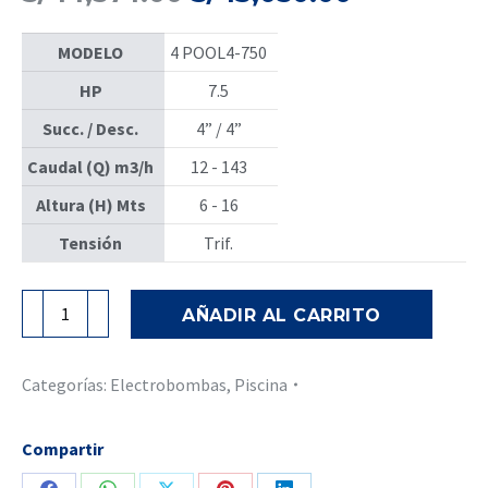
precio
precio
original
actual
MODELO
4 POOL4-750
era:
es:
S/ 14,574.00.
S/ 13,050.
HP
7.5
Succ. / Desc.
4” / 4”
Caudal (Q) m3/h
12 - 143
Altura (H) Mts
6 - 16
Tensión
Trif.
BOMBA
AÑADIR AL CARRITO
PISCINA
MOD.
POOL4
Categorías:
Electrobombas
,
Piscina
-750-
7.5HP
Compartir
-
PENTAX