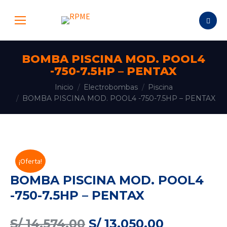
Buscar:
BOMBA PISCINA MOD. POOL4
-750-7.5HP – PENTAX
Estás aquí:
Inicio
Electrobombas
Piscina
BOMBA PISCINA MOD. POOL4 -750-7.5HP – PENTAX
¡Oferta!
BOMBA PISCINA MOD. POOL4
-750-7.5HP – PENTAX
El
El
S/
14,574.00
S/
13,050.00