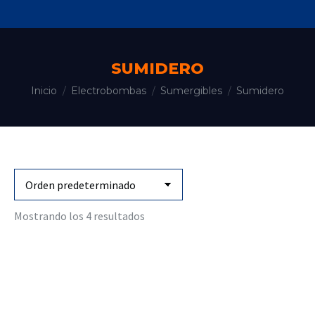
SUMIDERO
Estás aquí:
Inicio
Electrobombas
Sumergibles
Sumidero
Mostrando los 4 resultados