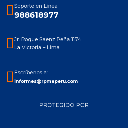
in
in
in
in
Soporte en Línea
new
new
new
new
988618977
window
window
window
window
Jr. Roque Saenz Peña 1174
La Victoria – Lima
Escríbenos a:
informes@rpmeperu.com
PROTEGIDO POR