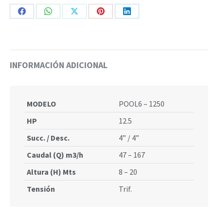
12.5HP
Share
Share
Share
Share
Share
PENTAX
on
on
on
on
on
cantidad
Facebook
WhatsApp
X
Pinterest
LinkedIn
INFORMACIÓN ADICIONAL
MODELO
POOL6 – 1250
HP
12.5
Succ. / Desc.
4” / 4”
Caudal (Q) m3/h
47 – 167
Altura (H) Mts
8 – 20
Tensión
Trif.