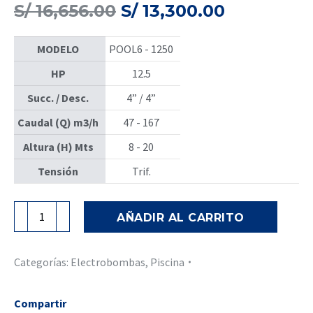
El
El
S/
16,656.00
S/
13,300.00
precio
precio
original
actual
MODELO
POOL6 - 1250
era:
es:
S/ 16,656.00.
S/ 13,300.
HP
12.5
Succ. / Desc.
4” / 4”
Caudal (Q) m3/h
47 - 167
Altura (H) Mts
8 - 20
Tensión
Trif.
BOMBA
AÑADIR AL CARRITO
PISCINA
MOD.
POOL6
Categorías:
Electrobombas
,
Piscina
2
-
Compartir
1250-