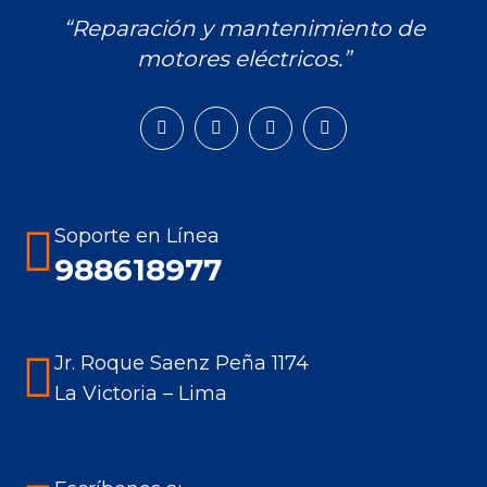
“Reparación y mantenimiento de
motores eléctricos.”
Encuéntranos en:
Facebook
Instagram
Mail
Whatsapp
page
page
page
page
opens
opens
opens
opens
in
in
in
in
Soporte en Línea
new
new
new
new
988618977
window
window
window
window
Jr. Roque Saenz Peña 1174
La Victoria – Lima