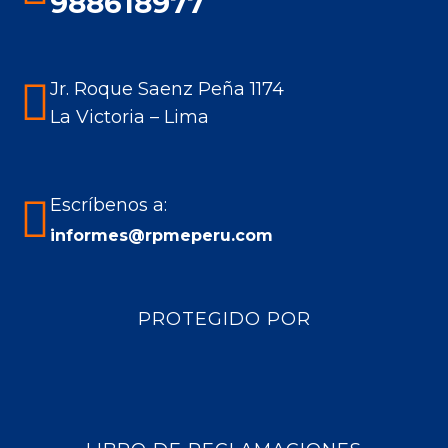
988618977
window
window
window
window
Jr. Roque Saenz Peña 1174
La Victoria – Lima
Escríbenos a:
informes@rpmeperu.com
PROTEGIDO POR