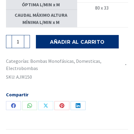
ÓPTIMA L/MIN x M
80 x 33
CAUDAL MÁXIMO ALTURA
MÍNIMA L/MIN x M
LEO
AÑADIR AL CARRITO
Electrobomba
Jet
Cuerpo
Categorías:
Bombas Monofásicas
,
Domesticas
,
Fierro
Electrobombas
Fundido
SKU:
AJM150
AJM150,
2.0
Compartir
HP
cantidad
Share
Share
Share
Share
Share
on
on
on
on
on
Facebook
WhatsApp
X
Pinterest
LinkedIn