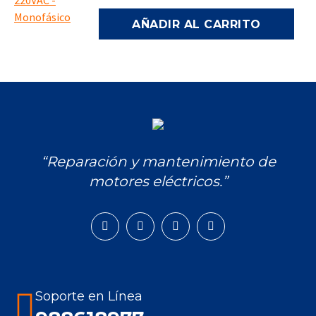
AÑADIR AL CARRITO
“Reparación y mantenimiento de
motores eléctricos.”
Encuéntranos en:
Facebook
Instagram
Mail
Whatsapp
page
page
page
page
opens
opens
opens
opens
in
in
in
in
Soporte en Línea
new
new
new
new