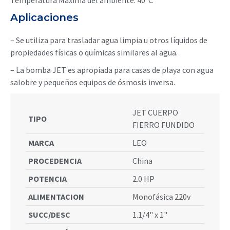
Temperatura Máxima del ambiente: 40°C
Aplicaciones
– Se utiliza para trasladar agua limpia u otros líquidos de
propiedades físicas o químicas similares al agua.
– La bomba JET es apropiada para casas de playa con agua
salobre y pequeños equipos de ósmosis inversa.
JET CUERPO
TIPO
FIERRO FUNDIDO
MARCA
LEO
PROCEDENCIA
China
POTENCIA
2.0 HP
ALIMENTACION
Monofásica 220v
SUCC/DESC
1.1/4" x 1"