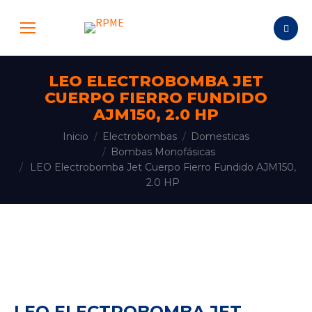
Buscar:
LEO ELECTROBOMBA JET
CUERPO FIERRO FUNDIDO
AJM150, 2.0 HP
Estás aquí:
Inicio
Electrobombas
Domesticas
Bombas Monofásicas
LEO Electrobomba Jet Cuerpo Fierro Fundido AJM150,
2.0 HP
LEO ELECTROBOMBA JET