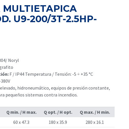
 MULTIETAPICA
. U9-200/3T-2.5HP-
El
precio
actual
304/ Noryl
es:
grafito
.
S/ 1,930.00.
ción:
F / IP44 Temperatura / Tensión: -5 ÷ +35 °C
-380V
 elevado, hidroneumático, equipos de presión constante,
ra pequeños sistemas contra incendios.
Q min. / H max.
Q opt. / H opt.
Q max. / H min.
60 x 47.3
180 x 35.9
280 x 16.1