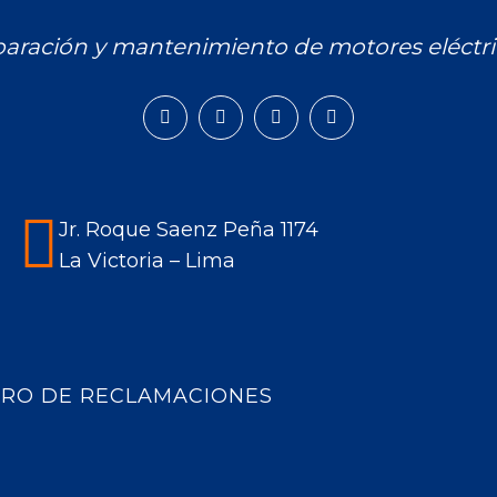
aración y mantenimiento de motores eléctri
Facebook
Instagram
Mail
Whatsapp
page
page
page
page
opens
opens
opens
opens
in
in
in
in
Jr. Roque Saenz Peña 1174
new
new
new
new
La Victoria – Lima
window
window
window
window
BRO DE RECLAMACIONES