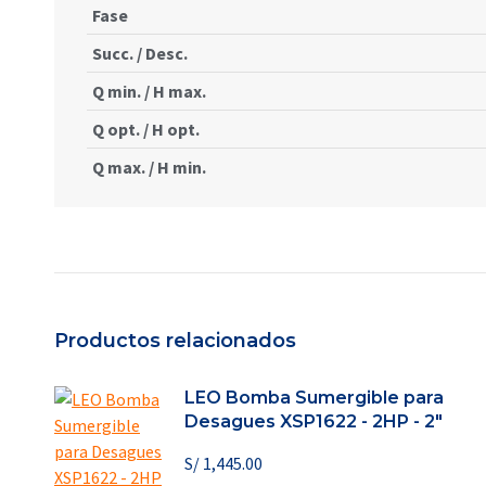
Fase
Succ. / Desc.
Q min. / H max.
Q opt. / H opt.
Q max. / H min.
Productos relacionados
LEO Bomba Sumergible para
Desagues XSP1622 - 2HP - 2"
S/
1,445.00