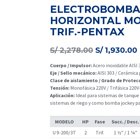
ELECTROBOMBA
HORIZONTAL MOD
TRIF.-PENTAX
El
S/
2,278.00
S/
1,930.00
precio
original
Cuerpo / Impulsor:
Acero inoxidable AISI 
era:
Eje / Sello mecánico:
AISI 303 / Cerámica 
S/ 2,278.00
Clase de aislamiento / Grado de Protec
Tensión:
Monofásica 220V / Trifásica 220V
Aplicación:
Ideal para sistemas de tanque
sistemas de riego y como bomba jockey pa
MODELO
HP
Fase
Succ. / Desc.
U 9-200/3T
2
Trif.
1 ½” / 1 ¼”