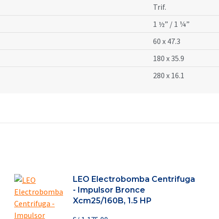
Trif.
1 ½” / 1 ¼”
60 x 47.3
180 x 35.9
280 x 16.1
LEO Electrobomba Centrifuga
- Impulsor Bronce
Xcm25/160B, 1.5 HP