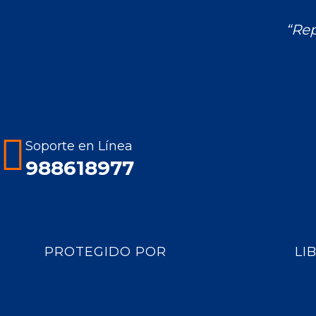
“Rep
Encuéntranos en:
Soporte en Línea
988618977
PROTEGIDO POR
LI