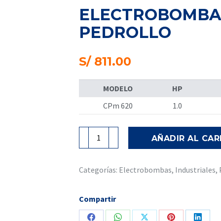
ELECTROBOMBA 
PEDROLLO
S/
811.00
MODELO
HP
CPm 620
1.0
Electrobomba
AÑADIR AL CAR
Periférica
CPm
620
Categorías:
Electrobombas
,
Industriales
,
-
Pedrollo
Compartir
cantidad