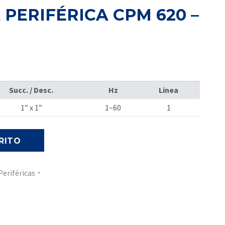
PERIFÉRICA CPM 620 –
Succ. / Desc.
Hz
Linea
1” x 1”
1~60
1
RITO
Periféricas