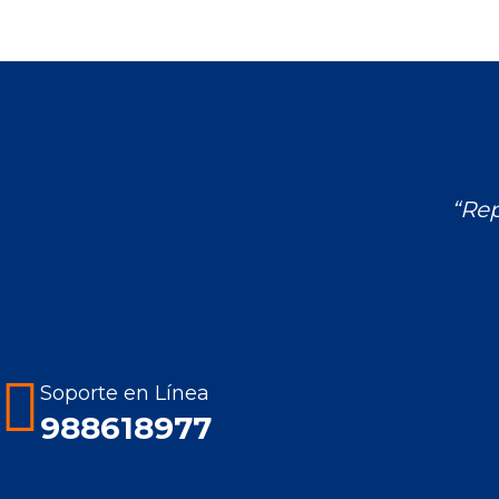
“Rep
Encuéntranos en:
Soporte en Línea
988618977