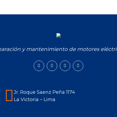
aración y mantenimiento de motores eléctri
Facebook
Instagram
Mail
Whatsapp
page
page
page
page
opens
opens
opens
opens
in
in
in
in
Jr. Roque Saenz Peña 1174
new
new
new
new
La Victoria – Lima
window
window
window
window