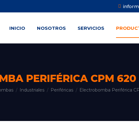
infor
INICIO
NOSOTROS
SERVICIOS
PRODUC
INICIO
NOSOTROS
SERVICIOS
PRODUC
BA PERIFÉRICA CPM 620
bombas
Industriales
Periféricas
Electrobomba Periférica C