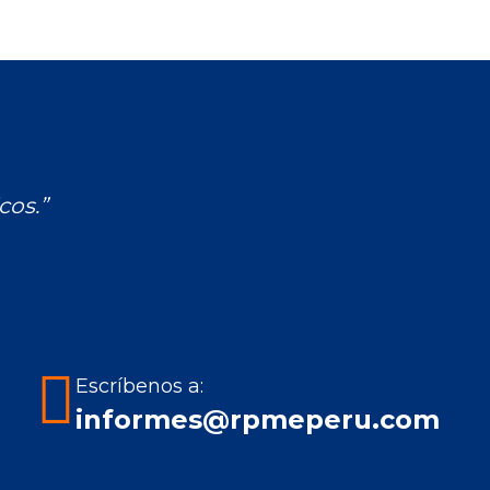
cos.”
Escríbenos a:
informes@rpmeperu.com