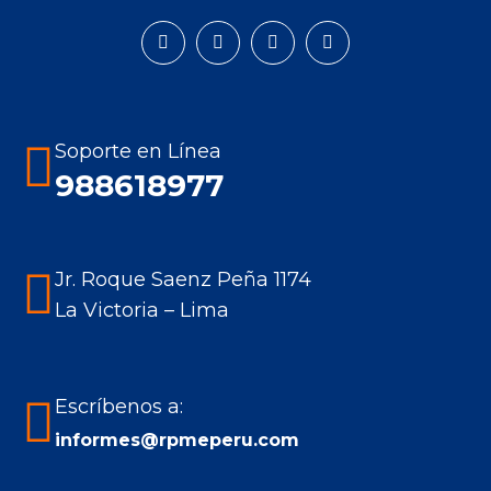
Encuéntranos en:
Facebook
Instagram
Mail
Whatsapp
page
page
page
page
opens
opens
opens
opens
in
in
in
in
Soporte en Línea
new
new
new
new
988618977
window
window
window
window
Jr. Roque Saenz Peña 1174
La Victoria – Lima
Escríbenos a:
informes@rpmeperu.com