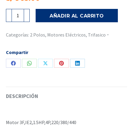
SIEMENS
AÑADIR AL CARRITO
Motor
Trifásico
3F,IE2,
Categorías:
2 Polos
,
Motores Eléctricos
,
Trifasico
1.5HP,4P,220/380/440
cantidad
Compartir
Share
Share
Share
Share
Share
on
on
on
on
on
Facebook
WhatsApp
X
Pinterest
LinkedIn
DESCRIPCIÓN
Motor 3F,IE2,1.5HP,4P,220/380/440