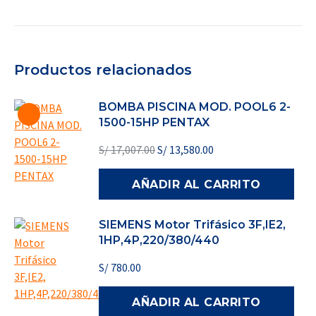
Productos relacionados
BOMBA PISCINA MOD. POOL6 2-
1500-15HP PENTAX
El
El
S/
17,007.00
S/
13,580.00
precio
precio
original
actual
AÑADIR AL CARRITO
era:
es:
S/ 17,007.00.
S/ 13,580.00.
SIEMENS Motor Trifásico 3F,IE2,
1HP,4P,220/380/440
S/
780.00
AÑADIR AL CARRITO