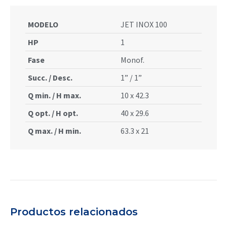
MODELO
JET INOX 100
HP
1
Fase
Monof.
Succ. / Desc.
1” / 1”
Q min. / H max.
10 x 42.3
Q opt. / H opt.
40 x 29.6
Q max. / H min.
63.3 x 21
Productos relacionados