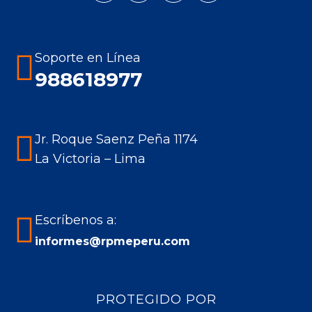
page
page
page
page
opens
opens
opens
opens
in
in
in
in
Soporte en Línea
new
new
new
new
988618977
window
window
window
window
Jr. Roque Saenz Peña 1174
La Victoria – Lima
Escríbenos a:
informes@rpmeperu.com
PROTEGIDO POR