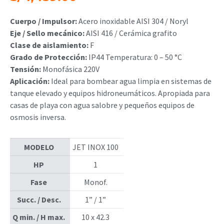
Cuerpo / Impulsor:
Acero inoxidable AISI 304 / Noryl
Eje / Sello mecánico:
AISI 416 / Cerámica grafito
Clase de aislamiento:
F
Grado de Protección:
IP44 Temperatura: 0 – 50 °C
Tensión:
Monofásica 220V
Aplicación:
Ideal para bombear agua limpia en sistemas de
tanque elevado y equipos hidroneumáticos. Apropiada para
casas de playa con agua salobre y pequeños equipos de
osmosis inversa.
MODELO
JET INOX 100
HP
1
Fase
Monof.
Succ. / Desc.
1” / 1”
Q min. / H max.
10 x 42.3