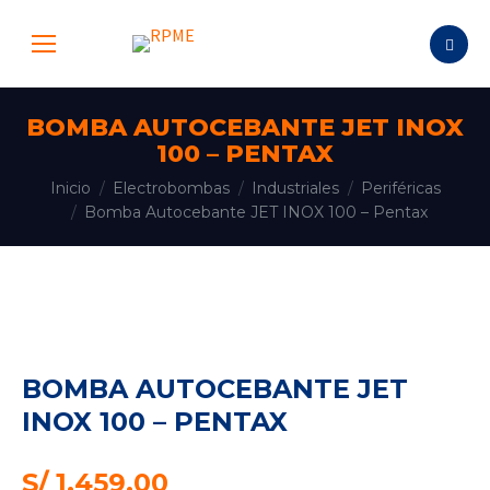
Buscar:
BOMBA AUTOCEBANTE JET INOX
100 – PENTAX
Estás aquí:
Inicio
Electrobombas
Industriales
Periféricas
Bomba Autocebante JET INOX 100 – Pentax
BOMBA AUTOCEBANTE JET
INOX 100 – PENTAX
S/
1,459.00