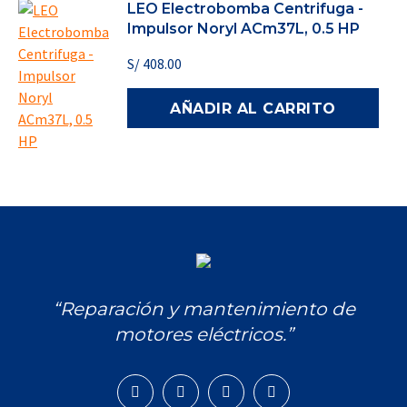
LEO Electrobomba Centrifuga -
Impulsor Noryl ACm37L, 0.5 HP
S/
408.00
AÑADIR AL CARRITO
“Reparación y mantenimiento de
motores eléctricos.”
Encuéntranos en:
Facebook
Instagram
Mail
Whatsapp