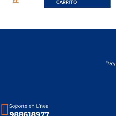
CARRITO
“Rep
Encuéntranos en:
Soporte en Línea
988618977