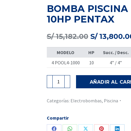
BOMBA PISCINA 
10HP PENTAX
El
S/
15,182.00
S/
13,800.0
precio
original
MODELO
HP
Succ. / Desc.
era:
S/ 15,182.00
4 POOL4-1000
10
4” / 4”
BOMBA
AÑADIR AL CAR
PISCINA
MOD.
POOL4
Categorías:
Electrobombas
,
Piscina
4-
1000-
Compartir
10HP
PENTAX