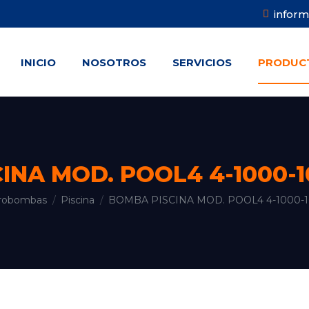
infor
INICIO
NOSOTROS
SERVICIOS
PRODUC
INICIO
NOSOTROS
SERVICIOS
PRODUC
INA MOD. POOL4 4-1000-
trobombas
Piscina
BOMBA PISCINA MOD. POOL4 4-1000-