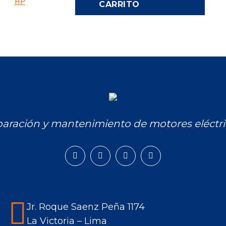
CARRITO
aración y mantenimiento de motores eléctri
Facebook
Instagram
Mail
Whatsapp
page
page
page
page
opens
opens
opens
opens
in
in
in
in
Jr. Roque Saenz Peña 1174
new
new
new
new
La Victoria – Lima