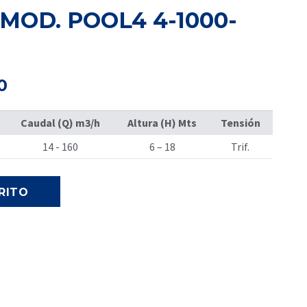
MOD. POOL4 4-1000-
El
0
precio
actual
Caudal (Q) m3/h
Altura (H) Mts
Tensión
es:
.
S/ 13,800.00.
14 - 160
6 – 18
Trif.
RITO