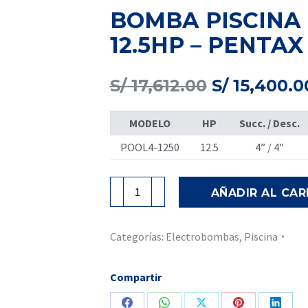
BOMBA PISCINA 
12.5HP – PENTAX
El
S/
17,612.00
S/
15,400.0
precio
original
MODELO
HP
Succ. / Desc.
era:
S/ 17,612.00
POOL4-1250
12.5
4” / 4”
BOMBA
AÑADIR AL CAR
PISCINA
MOD
POOL4
Categorías:
Electrobombas
,
Piscina
2-
1250-
Compartir
12.5HP
-