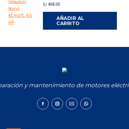
S/
408.00
AÑADIR AL
CARRITO
aración y mantenimiento de motores eléctri
Facebook
Instagram
Mail
Whatsapp
page
page
page
page
opens
opens
opens
opens