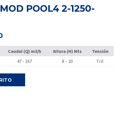
MOD POOL4 2-1250-
El
0
precio
actual
Caudal (Q) m3/h
Altura (H) Mts
Tensión
es:
.
S/ 15,400.00.
47 - 167
8 – 20
Trif.
RITO