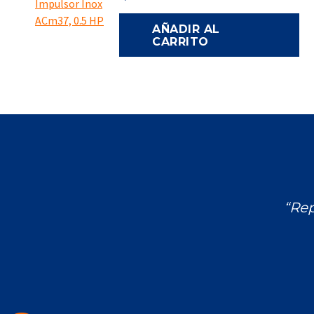
AÑADIR AL
CARRITO
“Rep
Encuéntranos en: