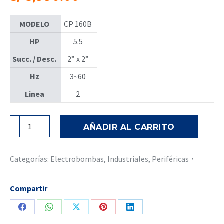
MODELO
CP 160B
HP
5.5
Succ. / Desc.
2” x 2”
Hz
3~60
Linea
2
Electrobomba
AÑADIR AL CARRITO
Periférica
CP-
680C
Categorías:
Electrobombas
,
Industriales
,
Periféricas
-
Pedrollo
Compartir
cantidad
Share
Share
Share
Share
Share