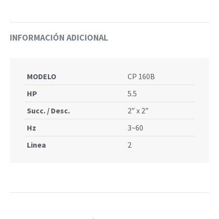
on
on
on
on
on
Facebook
WhatsApp
X
Pinterest
LinkedIn
INFORMACIÓN ADICIONAL
MODELO
CP 160B
HP
5.5
Succ. / Desc.
2” x 2”
Hz
3~60
Linea
2