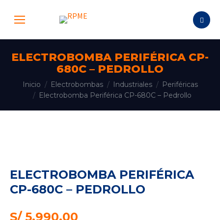
Buscar:
ELECTROBOMBA PERIFÉRICA CP-
680C – PEDROLLO
Estás aquí:
Inicio
Electrobombas
Industriales
Periféricas
Electrobomba Periférica CP-680C – Pedrollo
ELECTROBOMBA PERIFÉRICA
CP-680C – PEDROLLO
S/
5,990.00