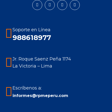
Encuéntranos en:
Facebook
Instagram
Mail
Whatsapp
page
page
page
page
opens
opens
opens
opens
in
in
in
in
Soporte en Línea
new
new
new
new
988618977
window
window
window
window
Jr. Roque Saenz Peña 1174
La Victoria – Lima
Escríbenos a:
informes@rpmeperu.com