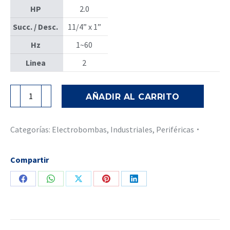
HP
2.0
Succ. / Desc.
11/4” x 1”
Hz
1~60
Linea
2
Electrobomba
AÑADIR AL CARRITO
Periférica
CPm
660M
Categorías:
Electrobombas
,
Industriales
,
Periféricas
-
Pedrollo
Compartir
cantidad
Share
Share
Share
Share
Share
on
on
on
on
on
Facebook
WhatsApp
X
Pinterest
LinkedIn