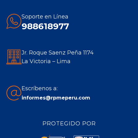
opens
opens
opens
opens
in
in
in
in
Soporte en Línea
new
new
new
new
988618977
window
window
window
window
Jr. Roque Saenz Peña 1174
La Victoria – Lima
Escríbenos a:
informes@rpmeperu.com
PROTEGIDO POR