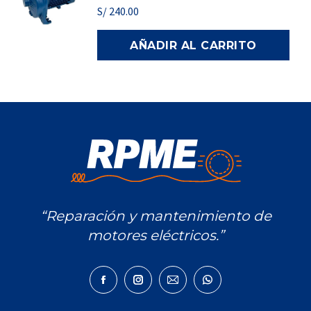
S/
240.00
AÑADIR AL CARRITO
“Reparación y mantenimiento de
motores eléctricos.”
Encuéntranos en:
Facebook
Instagram
Mail
Whatsapp
page
page
page
page