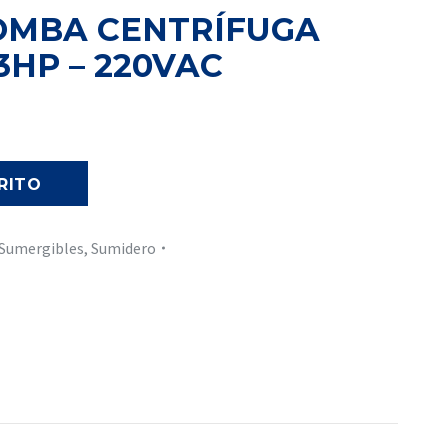
BOMBA CENTRÍFUGA
3HP – 220VAC
RITO
Sumergibles
,
Sumidero
In