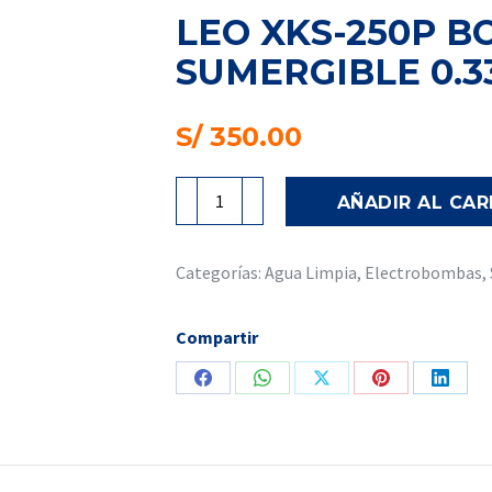
LEO XKS-250P 
SUMERGIBLE 0.3
S/
350.00
LEO
AÑADIR AL CAR
XKS-
250P
Bomba
Categorías:
Agua Limpia
,
Electrobombas
,
Centrífuga
Sumergible
Compartir
0.33HP
-
Share
Share
Share
Share
Share
220VAC
on
on
on
on
on
cantidad
Facebook
WhatsApp
X
Pinterest
Linked