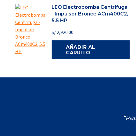
LEO Electrobomba Centrifuga
- Impulsor Bronce ACm400C2,
5.5 HP
S/
2,920.00
AÑADIR AL
CARRITO
“Rep
Encuéntranos en: