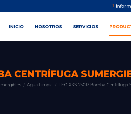
infor
INICIO
NOSOTROS
SERVICIOS
PRODUC
INICIO
NOSOTROS
SERVICIOS
PRODUC
BA CENTRÍFUGA SUMERGIBL
mergibles
Agua Limpia
LEO XKS-250P Bomba Centrífuga 