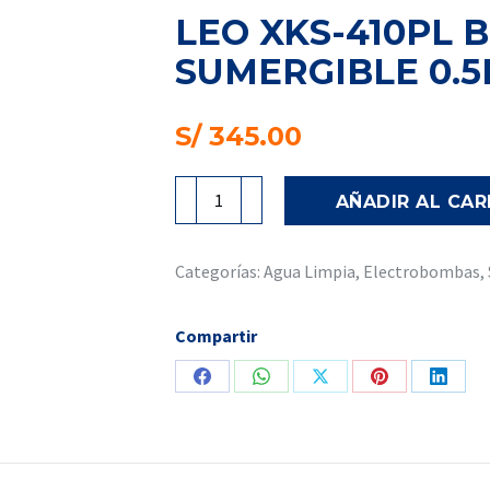
LEO XKS-410PL
SUMERGIBLE 0.5
S/
345.00
LEO
AÑADIR AL CAR
XKS-
410PL
Bomba
Categorías:
Agua Limpia
,
Electrobombas
,
Centrífuga
Sumergible
Compartir
0.5HP
-
Share
Share
Share
Share
Share
220VAC
on
on
on
on
on
cantidad
Facebook
WhatsApp
X
Pinterest
Linked