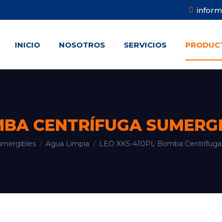
infor
INICIO
NOSOTROS
SERVICIOS
PRODUC
INICIO
NOSOTROS
SERVICIOS
PRODUC
MBA CENTRÍFUGA SUMERGIB
mergibles
Agua Limpia
LEO XKS-410PL Bomba Centrífuga