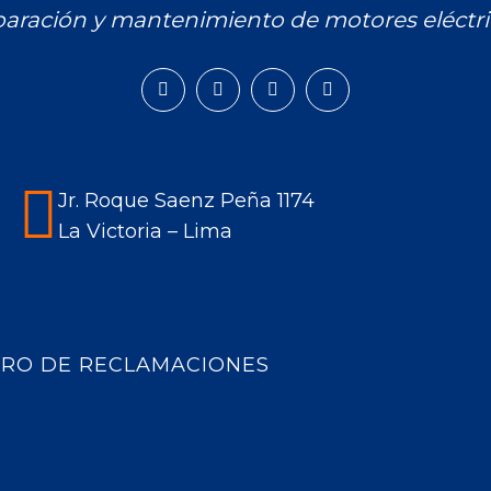
aración y mantenimiento de motores eléctri
Facebook
Instagram
Mail
Whatsapp
page
page
page
page
opens
opens
opens
opens
in
in
in
in
Jr. Roque Saenz Peña 1174
new
new
new
new
La Victoria – Lima
window
window
window
window
BRO DE RECLAMACIONES