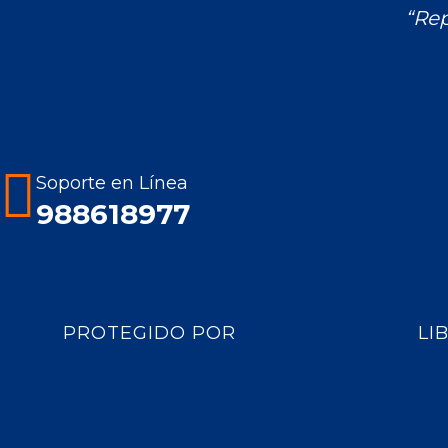
“Rep
Encuéntranos en:
Soporte en Línea
988618977
PROTEGIDO POR
LI