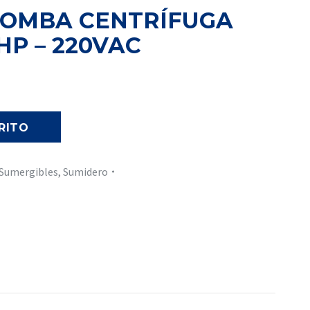
 BOMBA CENTRÍFUGA
HP – 220VAC
RITO
Sumergibles
,
Sumidero
In