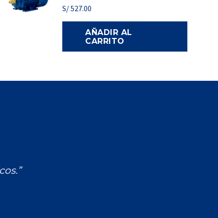
S/
527.00
AÑADIR AL
CARRITO
cos.”