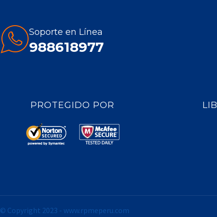
Soporte en Línea
988618977
PROTEGIDO POR
LI
© Copyright 2023 -
www.rpmeperu.com