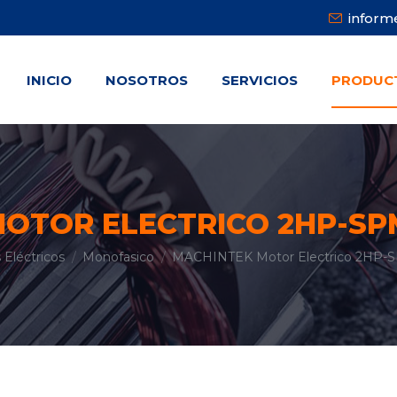
infor
INICIO
NOSOTROS
SERVICIOS
PRODUC
INICIO
NOSOTROS
SERVICIOS
PRODUC
OTOR ELECTRICO 2HP-SPM
Eléctricos
Monofasico
MACHINTEK Motor Electrico 2HP-