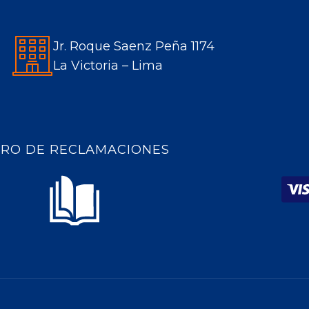
page
page
page
page
opens
opens
opens
opens
in
in
in
in
Jr. Roque Saenz Peña 1174
new
new
new
new
La Victoria – Lima
window
window
window
window
BRO DE RECLAMACIONES