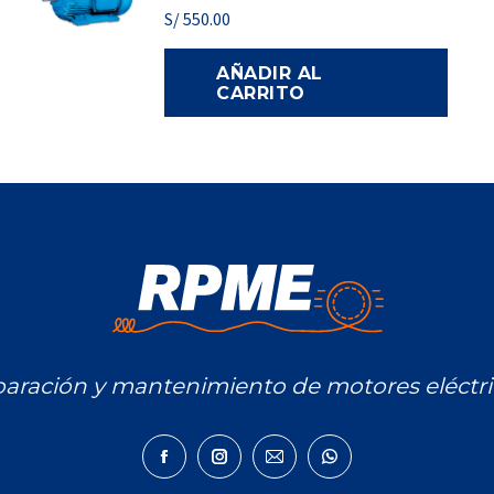
S/
550.00
AÑADIR AL
CARRITO
aración y mantenimiento de motores eléctri
Facebook
Instagram
Mail
Whatsapp