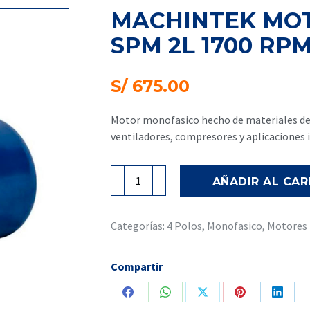
MACHINTEK MOT
SPM 2L 1700 RP
S/
675.00
Motor monofasico hecho de materiales de a
ventiladores, compresores y aplicaciones i
MACHINTEK
AÑADIR AL CAR
Motor
Electrico
2HP-
Categorías:
4 Polos
,
Monofasico
,
Motores 
SPM
2L
Compartir
1700 rpm
cantidad
Share
Share
Share
Share
Share