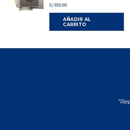
S/
950.00
AÑADIR AL
CARRITO
“Rep
Encuéntranos en: